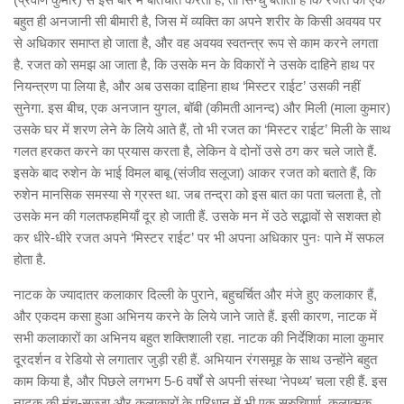
बहुत ही अनजानी सी बीमारी है, जिस में व्यक्ति का अपने शरीर के किसी अवयव पर
से अधिकार समाप्त हो जाता है, और वह अवयव स्वतन्त्र रूप से काम करने लगता
है. रजत को समझ आ जाता है, कि उसके मन के विकारों ने उसके दाहिने हाथ पर
नियन्त्रण पा लिया है, और अब उसका दाहिना हाथ ‘मिस्टर राईट’ उसकी नहीं
सुनेगा. इस बीच, एक अनजान युगल, बॉबी (कीमती आनन्द) और मिली (माला कुमार)
उसके घर में शरण लेने के लिये आते हैं, तो भी रजत का ‘मिस्टर राईट’ मिली के साथ
गलत हरकत करने का प्रयास करता है, लेकिन वे दोनों उसे ठग कर चले जाते हैं.
इसके बाद रुशेन के भाई विमल बाबू (संजीव सलूजा) आकर रजत को बताते हैं, कि
रुशेन मानसिक समस्या से ग्रस्त था. जब तन्द्रा को इस बात का पता चलता है, तो
उसके मन की गलतफहमियाँ दूर हो जाती हैं. उसके मन में उठे सद्भावों से सशक्त हो
कर धीरे-धीरे रजत अपने ‘मिस्टर राईट’ पर भी अपना अधिकार पुनः पाने में सफल
होता है.
नाटक के ज्यादातर कलाकार दिल्ली के पुराने, बहुचर्चित और मंजे हुए कलाकार हैं,
और एकदम कसा हुआ अभिनय करने के लिये जाने जाते हैं. इसी कारण, नाटक में
सभी कलाकारों का अभिनय बहुत शक्तिशाली रहा. नाटक की निर्देशिका माला कुमार
दूरदर्शन व रेडियो से लगातार जुड़ी रही हैं. अभियान रंगसमूह के साथ उन्होंने बहुत
काम किया है, और पिछले लगभग 5-6 वर्षों से अपनी संस्था ‘नेपथ्य’ चला रही हैं. इस
नाटक की मंच-सज्जा और कलाकारों के परिधान में भी एक सुरुचिपूर्ण, कलात्मक