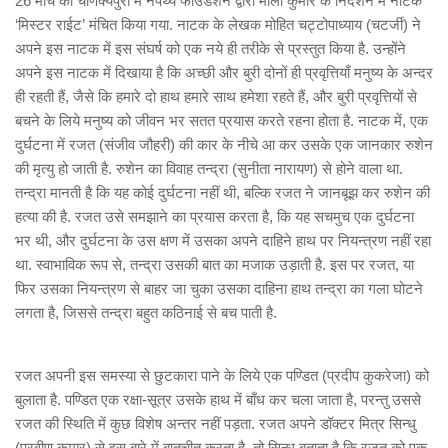
26 मार्च को चाणक्यपुरी में नेपथ्य फाउंडेशन द्वारा माला कुमार के निर्देशन में नाटक
‘मिस्टर राईट’ मंचित किया गया. नाटक के लेखक मोहित चट्टोपाध्याय (चटर्जी) ने
अपने इस नाटक में इस संघर्ष को एक नये ही तरीके से प्रस्तुत किया है. उन्होंने
अपने इस नाटक में दिखाया है कि अच्छी और बुरी दोनों ही प्रवृत्तियाँ मनुष्य के अन्दर
ही रहती हैं, जैसे कि हमारे दो हाथ हमारे साथ हमेशा रहते हैं, और बुरी प्रवृत्तियों से
बचने के लिये मनुष्य को जीवन भर सतत प्रयास करते रहना होता है. नाटक में, एक
दुर्घटना में रजत (संजीव जौहरी) की कार के नीचे आ कर उसके एक जानकार रुशेन
की मृत्यु हो जाती है. रुशेन का विवाह तन्द्रा (सुनीता नारायण) से होने वाला था.
तन्द्रा मानती है कि यह कोई दुर्घटना नहीं थी, बल्कि रजत ने जानबूझ कर रुशेन की
हत्या की है. रजत उसे समझाने का प्रयास करता है, कि यह सचमुच एक दुर्घटना
भर थी, और दुर्घटना के उस क्षण में उसका अपने दाहिने हाथ पर नियन्त्रण नहीं रहा
था. स्वाभाविक रूप से, तन्द्रा उसकी बात का मजाक उड़ाती है. इस पर रजत, या
फिर उसका नियन्त्रण से बाहर जा चुका उसका दाहिना हाथ तन्द्रा का गला घोटने
लगता है, जिससे तन्द्रा बहुत कठिनाई से बच पाती है.
रजत अपनी इस समस्या से छुटकारा पाने के लिये एक पण्डित (प्रदीप कुकरेजा) को
बुलाता है. पण्डित एक रक्षा-सूत्र उसके हाथ में बाँध कर चला जाता है, परन्तु उससे
रजत की स्थिति में कुछ विशेष अन्तर नहीं पड़ता. रजत अपने डॉक्टर मित्र सिन्धु
(प्रवीण कुमार) से इस बारे में बातचीत करता है, तो सिन्धु बताता है कि रजत को एक