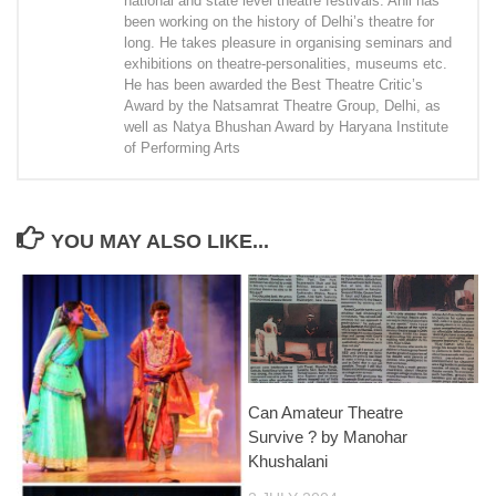
national and state level theatre festivals. Anil has
been working on the history of Delhi’s theatre for
long. He takes pleasure in organising seminars and
exhibitions on theatre-personalities, museums etc.
He has been awarded the Best Theatre Critic’s
Award by the Natsamrat Theatre Group, Delhi, as
well as Natya Bhushan Award by Haryana Institute
of Performing Arts
YOU MAY ALSO LIKE...
Can Amateur Theatre
Survive ? by Manohar
Khushalani