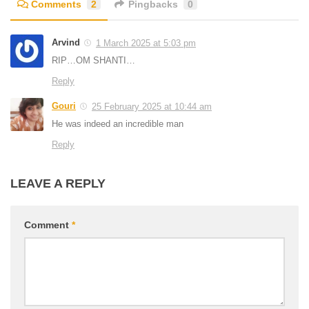
Comments
2
Pingbacks
0
Arvind
1 March 2025 at 5:03 pm
RIP…OM SHANTI…
Reply
Gouri
25 February 2025 at 10:44 am
He was indeed an incredible man
Reply
LEAVE A REPLY
Comment
*