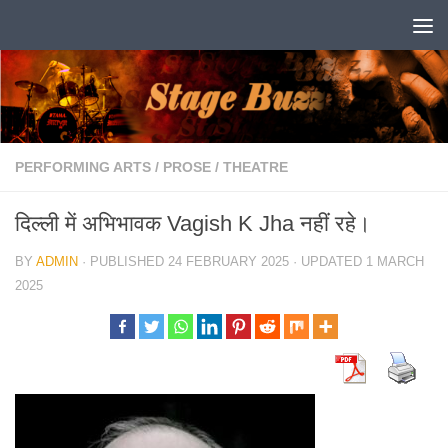
Skip to content
PERFORMING ARTS
/
PROSE
/
THEATRE
दिल्ली में अभिभावक Vagish K Jha नहीं रहे।
BY
ADMIN
· PUBLISHED
24 FEBRUARY 2025
· UPDATED
1 MARCH
2025