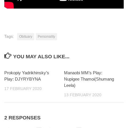
Tags:
Obituary
Personality
YOU MAY ALSO LIKE...
Prokopiy Yadrikhinsky’s
Manaobi MM’s Play:
Play: DJYRYBYNA
Nupigee Thamoi(Shumang
Leela)
17 FEBRUARY 2020
13 FEBRUARY 2020
2 RESPONSES