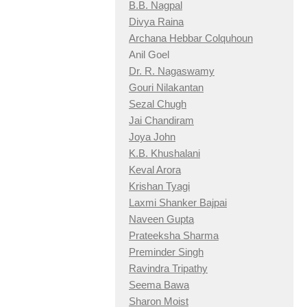
B.B. Nagpal
Divya Raina
Archana Hebbar Colquhoun
Anil Goel
Dr. R. Nagaswamy
Gouri Nilakantan
Sezal Chugh
Jai Chandiram
Joya John
K.B. Khushalani
Keval Arora
Krishan Tyagi
Laxmi Shanker Bajpai
Naveen Gupta
Prateeksha Sharma
Preminder Singh
Ravindra Tripathy
Seema Bawa
Sharon Moist