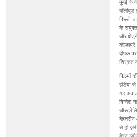
मुंबई के
बॉलीवुड 
पिछले चा
के सयुंक्
और क्षेत्
कोल्हापु
दीपक परा
शिरक़त 
फिल्मों क
इंडिया स
यह अवार्ड
विग्नेश 
ऑस्ट्रेल
बेहतरीन अ
से ही ज़र
बेस्ट लॉन