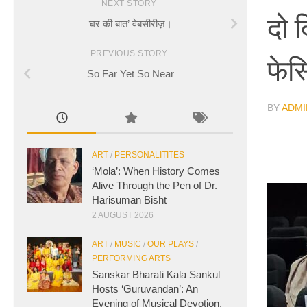
NEXT STORY
दो 
घर की बात’ वेबसीरीज़।
PREVIOUS STORY
फेस
So Far Yet So Near
BY
ADMI
ART
/
PERSONALITITES
‘Mola’: When History Comes
Alive Through the Pen of Dr.
Harisuman Bisht
2 AUGUST 2026
ART
/
MUSIC
/
OUR PLAYS
/
PERFORMING ARTS
Sanskar Bharati Kala Sankul
Hosts ‘Guruvandan’: An
Evening of Musical Devotion,