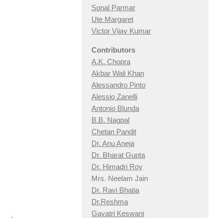
Sonal Parmar
Ute Margaret
Victor Vijay Kumar
Contributors
A.K. Chopra
Akbar Wali Khan
Alessandro Pinto
Alessio Zan
elli
Antonio Blunda
B.B. Nagpal
Chetan Pandit
Dr. Anu Aneja
Dr. Bharat Gupta
Dr. Himadri Roy
Mrs. Neelam Jain
Dr. Ravi Bhatia
Dr.Reshma
Gayatri Keswani