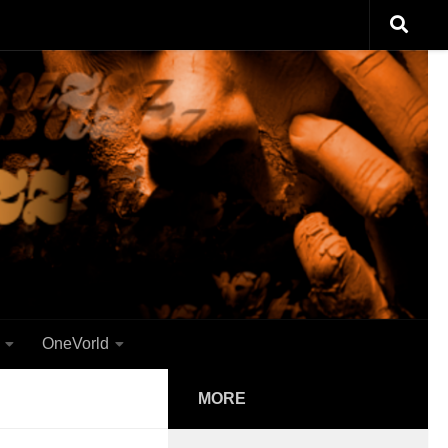
OneVorld
MORE