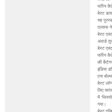
फॉरेन कैट
बेस्ट डा
यह पुरस्
एल्ताफ न
बेस्ट एक्
अवार्ड तु
बेस्ट एक्
फॉरेन कैट
की कैटेगर
इंडिया डॉ
एना बोल्
बेस्ट लॉन
लिए फ़्रा
में ‘थिर
गया।
बेस्ट एन