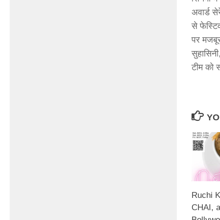
अवार्ड से
से फेस्ट
पर मजबू
सुहासिनी
टीम को स
YO
Ruchi K
CHAI, a
Bollywo