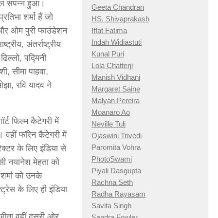
िवल संपन्न हुआ।
Geeta Chandran
तिभा शर्मा हैं जो
HS. Shivaprakash
 और ओम पुरी फाउंडेशन
Iffat Fatima
Indah Widiastuti
्रीय, अंतर्राष्ट्रीय
Kunal Puri
ढिल्लो, पद्मिनी
Lola Chatterji
शी, सीमा पाहवा,
Manish Vidhani
 ओझा, रवि यादव ने
Margaret Saine
Malyan Pereira
Moanaro Ao
्ट फिल्म कैटेगरी में
Neville Tuli
हीं फॉरेन कैटेगरी में
Ojaswini Trivedi
Paromita Vohra
ेक्टर के लिए इंडिया से
PhotoSwami
नसी नयानेश मेहता को
Piyali Dasgupta
शर्मा को उनके
Rachna Seth
ट्रेस के लिए ही इंडिया
Radha Rayasam
Savita Singh
ब जीता वहीं दूसरी ओर
Sandra Fowler