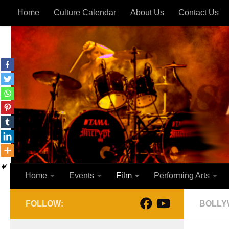
Home
Culture Calendar
About Us
Contact Us
Skip to content
Home
Events
Film
Performing Arts
FOLLOW:
BOLL