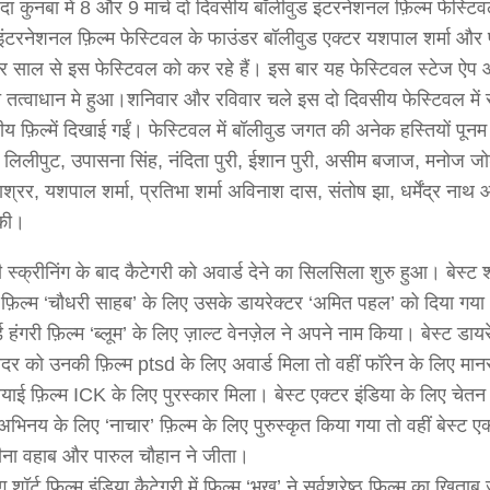
 वेदा कुनबा में 8 और 9 मार्च दो दिवसीय बॉलीवुड इंटरनेशनल फ़िल्म फेस्ट
इंटरनेशनल फ़िल्म फेस्टिवल के फाउंडर बॉलीवुड एक्टर यशपाल शर्मा और प्र
र साल से इस फेस्टिवल को कर रहे हैं। इस बार यह फेस्टिवल स्टेज ऐप
त तत्वाधान मे हुआ।शनिवार और रविवार चले इस दो दिवसीय फेस्टिवल में राष्ट
रीय फ़िल्में दिखाई गईं। फेस्टिवल में बॉलीवुड जगत की अनेक हस्तियों पूनम 
रे, लिलीपुट, उपासना सिंह, नंदिता पुरी, ईशान पुरी, असीम बजाज, मनोज जो
श्रर, यशपाल शर्मा, प्रतिभा शर्मा अविनाश दास, संतोष झा, धर्मेंद्र नाथ
की।
ी स्क्रीनिंग के बाद कैटेगरी को अवार्ड देने का सिलसिला शुरु हुआ। बेस्ट शॉर
े फ़िल्म ‘चौधरी साहब’ के लिए उसके डायरेक्टर ‘अमित पहल’ को दिया गया। व
 हंगरी फ़िल्म ‘ब्लूम’ के लिए ज़ाल्ट वेनज़ेल ने अपने नाम किया। बेस्ट डायर
नादर को उनकी फ़िल्म ptsd के लिए अवार्ड मिला तो वहीं फॉरेन के लिए मा
ियाई फ़िल्म ICK के लिए पुरस्कार मिला। बेस्ट एक्टर इंडिया के लिए चेतन 
भिनय के लिए ‘नाचार’ फ़िल्म के लिए पुरुस्कृत किया गया तो वहीं बेस्ट एक्
ीना वहाब और पारुल चौहान ने जीता।
्ग शॉर्ट फ़िल्म इंडिया कैटेगरी में फ़िल्म ‘भूख’ ने सर्वश्रेष्ठ फ़िल्म का ख़िता