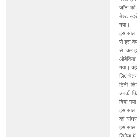
जॉन’ को 
बेस्ट स्ट
गया।
इस साल इ
से इस कै
से ‘चल ह
ओबेदिया’
गया। वहीं
लिए चेतन
टिनी ‘लि
उनकी फ़िल
दिया गय
इस साल क
को ‘संघर
इस साल ओ
सिनेमा म