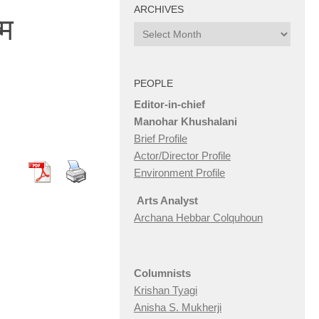
ARCHIVES
्म
Archives
PEOPLE
Editor-in-chief
Manohar Khushalani
Brief Profile
Actor/Director Profile
Environment Profile
Arts Analyst
Archana Hebbar Colquhoun
Columnists
Krishan Tyagi
Anisha S. Mukherji