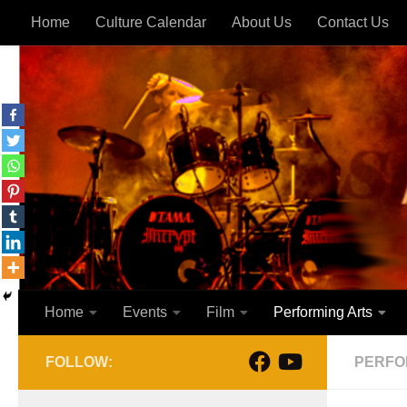
Home
Culture Calendar
About Us
Contact Us
Skip to content
Home
Events
Film
Performing Arts
FOLLOW:
PERFO