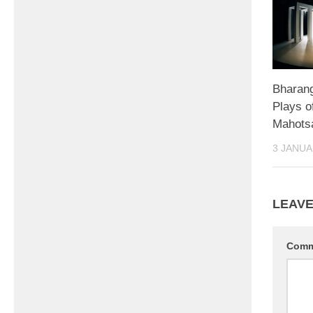
Bharang
Plays o
Mahots
3 JANUA
LEAVE
Com