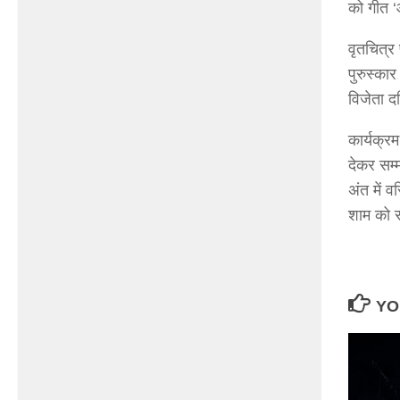
को गीत ‘
वृतचित्र 
पुरुस्कार
विजेता द
कार्यक्रम
देकर सम्
अंत में व
शाम को र
YO