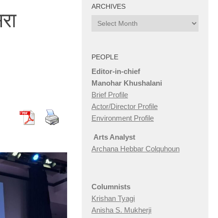
ARCHIVES
सरा
Archives
PEOPLE
Editor-in-chief
Manohar Khushalani
Brief Profile
Actor/Director Profile
Environment Profile
Arts Analyst
Archana Hebbar Colquhoun
Columnists
Krishan Tyagi
Anisha S. Mukherji