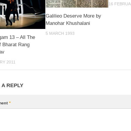
16 FEBRUA
Galilieo Deserve More by
Manohar Khushalani
5 MARCH 1993
am 13 – All The
f Bharat Rang
av
RY 2011
 A REPLY
ment
*