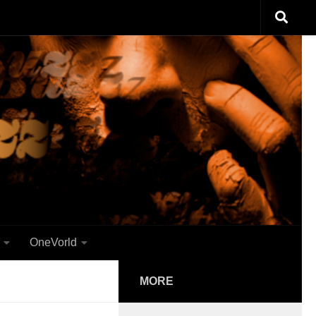
OneVorld
MORE