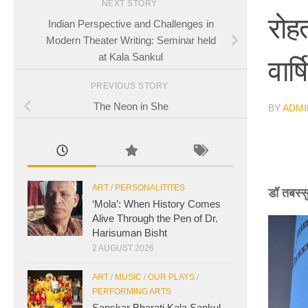
NEXT STORY
रोह
Indian Perspective and Challenges in
Modern Theater Writing: Seminar held
at Kala Sankul
वार्
PREVIOUS STORY
The Neon in She
BY
ADMI
ART
/
PERSONALITITES
डॉ तबस्स
‘Mola’: When History Comes
Alive Through the Pen of Dr.
Harisuman Bisht
2 AUGUST 2026
ART
/
MUSIC
/
OUR PLAYS
/
PERFORMING ARTS
Sanskar Bharati Kala Sankul