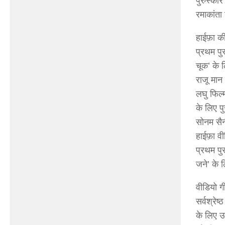
पुरुस्का
रमाकांता
हाईफ़ा की
प्रथम पु
चूक’ के 
राजू मान
लघु फिल्
के लिए पु
सोनम सै
हाईफ़ा वी
प्रथम पु
जने’ के 
वीडियो गी
सर्वश्रेष
के लिए उम