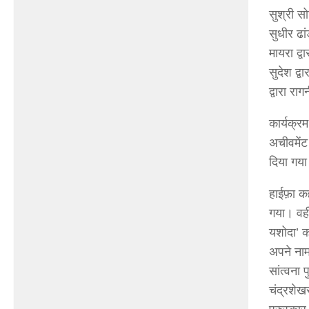
सुश्री स
सुधीर ढां
मायरा द्व
सुदेश द्व
द्वारा र
कार्यक्र
अचीवमेंट
दिया गय
हाईफ़ा कह
गया। वहीं
यशोदा’ क
अपने ना
सांत्वना 
चंद्रशेख