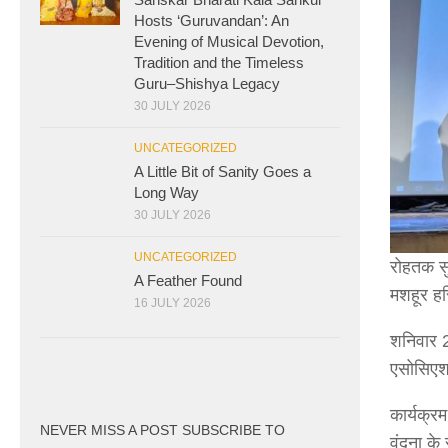
Hosts ‘Guruvandan’: An
Evening of Musical Devotion,
Tradition and the Timeless
Guru–Shishya Legacy
30 JULY 2026
UNCATEGORIZED
A Little Bit of Sanity Goes a
Long Way
30 JULY 2026
UNCATEGORIZED
रोहतक सुप
A Feather Found
मशहूर हस
16 JULY 2026
शनिवार 2
एसोसिएशन
कार्यक्र
NEVER MISS A POST SUBSCRIBE TO
वंदना के