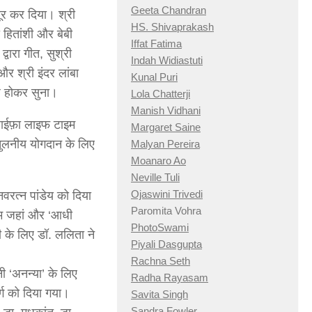
Geeta Chandran
बूर कर दिया। श्री
HS. Shivaprakash
ी हितांशी और बेबी
Iffat Fatima
द्वारा गीत, सुश्री
Indah Widiastuti
 और श्री इंदर लांबा
Kunal Puri
्ध होकर सुना।
Lola Chatterji
Manish Vidhani
ा हाईफ़ा लाइफ टाइम
Margaret Saine
तुलनीय योगदान के लिए
Malyan Pereira
Moanaro Ao
Neville Tuli
Ojaswini Trivedi
वरत्न पांडेय को दिया
Paromita Vohra
्सुम जहां और ‘आधी
PhotoSwami
ी के लिए डॉ. ललिता ने
Piyali Dasgupta
Rachna Seth
नी ‘अनन्या’ के लिए
Radha Rayasam
र्ग को दिया गया।
Savita Singh
Sandra Fowler