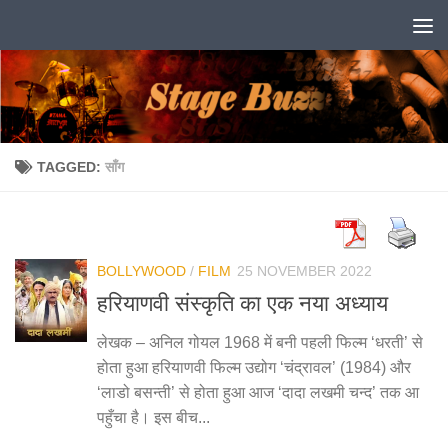
Skip to content
TAGGED:
साँग
BOLLYWOOD
/
FILM
25 NOVEMBER 2022
हरियाणवी संस्कृति का एक नया अध्याय
लेखक – अनिल गोयल 1968 में बनी पहली फिल्म ‘धरती’ से
होता हुआ हरियाणवी फिल्म उद्योग ‘चंद्रावल’ (1984) और
‘लाडो बसन्ती’ से होता हुआ आज ‘दादा लखमी चन्द’ तक आ
पहुँचा है। इस बीच...