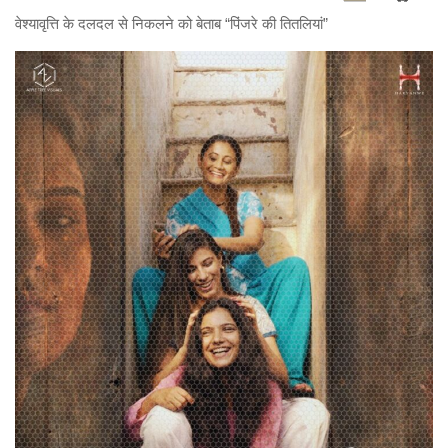
वेश्यावृत्ति के दलदल से निकलने को बेताब “पिंजरे की तितलियां”